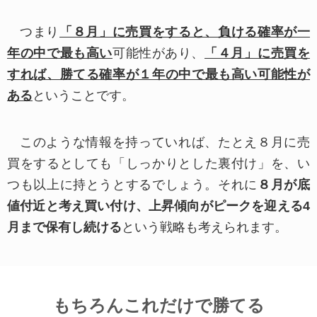
つまり
「８月」に売買をすると、負ける確率が一
サーバーで発生した問題の原因究明
サイト管理
年の中で最も高い
可能性があり、
「４月」に売買を
当社のWebサイトは、以下の目的でクッキーを
すれば、勝てる確率が１年の中で最も高い可能性が
利用することがあります。
ある
ということです。
アクセス解析
ページ遷移分析によるサービスの改善
このような情報を持っていれば、たとえ８月に売
お客さまの関心事に合わせたサービスの提供
クッキー利用で入手した情報を統計的に処理し
買をするとしても「しっかりとした裏付け」を、い
た集約情報を公表することがありますが、個々の
つも以上に持とうとするでしょう。それに
８月が底
利用者を識別できる情報は含みません。
値付近と考え買い付け、上昇傾向がピークを迎える4
月まで保有し続ける
という戦略も考えられます。
※お客様はブラウザの設定により、クッキーの
受け取り拒否や、受け取った際に警告を表示させ
ることができますが、当社のWebサイトのサービ
もちろんこれだけで勝てる
スには、クッキーなしでは内容に制限が発生した