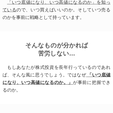
「いつ底値になり、いつ高値になるのか」を知っ
ールアドレス等の個人情報を収集させていただく
ている
ので、いつ買えばいいのか。そしていつ売る
場合がありますが、本人の同意を得た場合と法令
のかを事前に戦略として持っています。
により例外とされる場合を除き、以下の「利用目
的」の範囲内でのみ取り扱います。
■個人情報の利用目的
そんなものが分かれば
当社が個人情報を収集、利用する目的は以下の
苦労しない…
とおりです。
もしあなたが株式投資を長年行っているのであれ
商品やサービス、プレゼント、キャンペーンの案内および情報提供
商品配達やアフターサービス等の販売サービスに関する一般業務
ば、そんな風に思うでしょう。ではなぜ
「いつ底値
ご意見、ご感想およびアンケート依頼
各種お問い合わせへの対応
になり、いつ高値になるのか。」
が事前に把握でき
商品やサービスに関する統計的資料の作成
サービスや商品の改善、開発のための調査、分析
るのか。
当社の経営方針もしくは営業戦略の策定・改善を目的とした調査・検討
■個人情報の安全性
当社ではお客様の個人情報について紛失・破
壊・改ざん・漏洩等が生じないよう合理的な管理