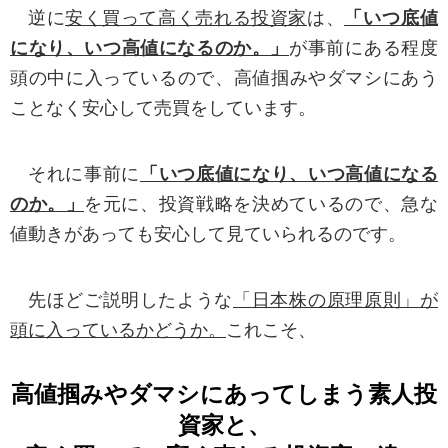
（Google による Cookie の使用からオプトアウト
逆に
安く買って高く売れる投資家
は、
「いつ底値
について http://www.google.co.jp/policies/privacy/a
になり、いつ高値になるのか。」
が事前にある程度
ds/）
頭の中に入っているので、高値掴みやダマシにあう
ことなく安心して売買をしています。
■プライバシーポリシーの変更
プライバシーポリシーの内容はお客様に通知す
それに事前に
「いつ底値になり、いつ高値になる
ることなく変更されることがあります。変更後の
のか。」
を元に、投資戦略を決めているので、急な
プライバシーポリシーについては本Webサイトに
値動きがあっても安心して見ていられるのです。
掲載した時から効力が生じるものとします。
先ほどご説明したような
「日本株の原理原則」が
またプライバシーポリシーの変更は、変更前に
頭に入っているかどうか。
これこそ、
お客様が提供した個人情報の利用に影響を及ぼす
可能性があり、当社の個人情報の利用に関する変
高値掴みやダマシにあってしまう素人投
更に同意できない場合には、個人情報削除の意向
資家と、
を当社に通知することとします。