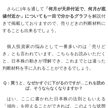
また当社のWebサイトは、外部のサイトへのリ
ンクを含んでおりますが、リンク先のサイトにお
さらに1年を通して
「何月が天井付近で、何月が底
ける個人情報保護や、サイトの内容に関して責任
値付近か」についても一目で分かるグラフ
を解説付
を負いかねます。
きで掲載しておりますので、売りどきの判断材料に
することも出来るでしょう。
■第三者への提供
警察や裁判所等の公的機関から法的に基づく照
個人投資家の悩みとして一番多いのは「売りど
会があった場合を除き、あらかじめご本人の同意
き」とも言われています。こちらをお読みいただく
を得ることなく、お客様の個人情報を第三者へ提
と、日本株の動きが理解でき、これまでとは違った
供および開示することは一切ございません。
判断材料を手に入れることができるでしょう。
利用目的達成の範囲内において業務委託する際
Q：買うと、なぜかすぐに下がるのですが…これを読め
には、選定基準に基づき個人情報を安全に管理で
ば、そうならなくなりますか？
きる委託先を選定した上で当該委託先を適切に監
はい、ここに書かれた日本株の法則ともいえる
督いたします。
「傾向」を抑えることができれば、このような状態