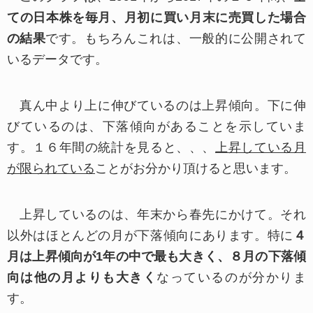
ての日本株を毎月、月初に買い月末に売買した場合
の結果
です。もちろんこれは、一般的に公開されて
■第三者への提供
警察や裁判所等の公的機関から法的に基づく照
いるデータです。
会があった場合を除き、あらかじめご本人の同意
を得ることなく、お客様の個人情報を第三者へ提
真ん中より上に伸びているのは上昇傾向。下に伸
供および開示することは一切ございません。
びているのは、下落傾向があることを示していま
す。１６年間の統計を見ると、、、
上昇している月
利用目的達成の範囲内において業務委託する際
が限られている
ことがお分かり頂けると思います。
には、選定基準に基づき個人情報を安全に管理で
きる委託先を選定した上で当該委託先を適切に監
上昇しているのは、年末から春先にかけて。それ
督いたします。
以外はほとんどの月が下落傾向にあります。特に
４
月は上昇傾向が1年の中で最も大きく、８月の下落傾
■IPアドレスやクッキーの利用について
向は他の月よりも大きく
なっているのが分かりま
当社はログに記録された皆さまのIPアドレス
す。
を、下記の目的で利用することがあります。