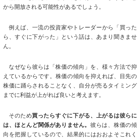
から開放される可能性があるでしょう。
■IPアドレスやクッキーの利用について
当社はログに記録された皆さまのIPアドレス
を、下記の目的で利用することがあります。
例えば、一流の投資家やトレーダーから「買った
ら、すぐに下がった」という話は、あまり聞きませ
サーバーで発生した問題の原因究明
ん。
サイト管理
当社のWebサイトは、以下の目的でクッキーを
利用することがあります。
なぜなら彼らは「株価の傾向」を、様々方法で抑
えているからです。株価の傾向を抑えれば、目先の
アクセス解析
株価に踊らされることなく、自分が売るタイミング
ページ遷移分析によるサービスの改善
お客さまの関心事に合わせたサービスの提供
までに利益が上がれば良いと考えます。
クッキー利用で入手した情報を統計的に処理し
た集約情報を公表することがありますが、個々の
そのため
買ったらすぐに下がる、上がるは彼らに
利用者を識別できる情報は含みません。
は、ほとんど関係がありません。
彼らは、株価の傾
向を把握しているので、結果的にはおおよそこれく
※お客様はブラウザの設定により、クッキーの