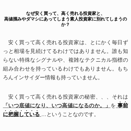
なぜ安く買って、高く売れる投資家と、
当社のサービスを購入された場合や当社に個人
高値掴みやダマシにあってしまう素人投資家に別れてしまうの
か？
情報を登録していただいた場合には、当社のプラ
イバシーポリシーに同意して下さったとさせてい
安く買って高く売れる投資家は、とにかく毎日ず
ただきますので、以下のプライバシーポリシーの
っと相場を見続けてるわけではありません。誰も知
内容を熟読してご理解ください。
らない特殊なシグナルや、複雑なテクニカル指標の
組み合わせを持っているわけでもありません。もち
■個人情報とは
特定の個人を識別できる情報のことで、氏名、
ろんインサイダー情報も持っていません。
生年月日、住所、メールアドレスなどを指しま
す。
安く買って高く売れる投資家の秘密、、、それは
●
●
「いつ底値になり、いつ高値になるのか。」
を
事
前
●
■個人情報の収集と取り扱い
●
●
●
●
●
●
に
把
握
し
て
い
る
…ということなのです。
当社では、有料または無料の当社サービスをご
利用いただく際に、お客様の氏名、生年月日、メ