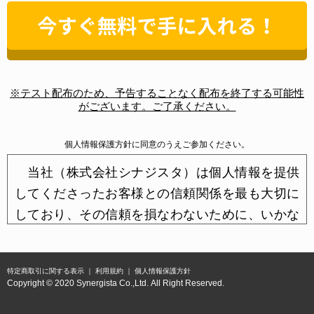
※テスト配布のため、予告することなく配布を終了する可能性
がございます。ご了承ください。
個人情報保護方針に同意のうえご参加ください。
当社（株式会社シナジスタ）は個人情報を提供
してくださったお客様との信頼関係を最も大切に
しており、その信頼を損なわないために、いかな
る場合でも個人情報保護法をはじめ関連諸法令等
に定められた義務、および保護方針を順守し、お
特定商取引に関する表示
利用規約
個人情報保護方針
客様の個人情報を保護するため細心の注意を払っ
Copyright © 2020 Synergista Co.,Ltd. All Right Reserved.
ております。