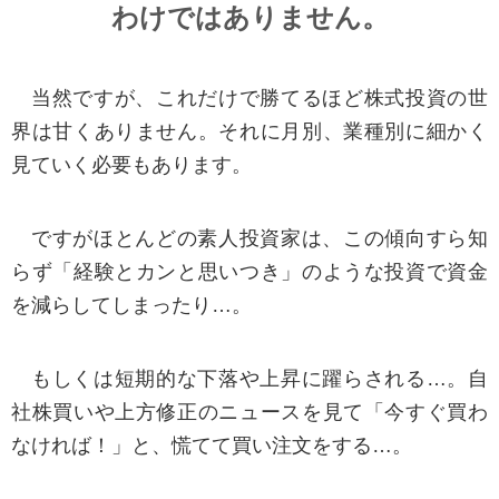
わけではありません。
り利用できないこともあります。
■行動ターゲティング広告について
当然ですが、これだけで勝てるほど株式投資の世
本サイトでは、訪れたユーザーの Cookie を自
界は甘くありません。それに月別、業種別に細かく
動的に取得し、Google を含む第三者配信事業者に
見ていく必要もあります。
よる行動ターゲティングとよばれる広告配信によ
って、ウェブ全体から本サイトにアクセスしたこ
ですがほとんどの素人投資家は、この傾向すら知
とのあるユーザーを見つけ出し、広告を配信して
らず「経験とカンと思いつき」のような投資で資金
おります。
を減らしてしまったり…。
Cookie の取得を拒否・削除したい場合には、お
もしくは短期的な下落や上昇に躍らされる…。自
使いのブラウザの「ヘルプ」メニューをご覧にな
社株買いや上方修正のニュースを見て「今すぐ買わ
り、 Cookie の送受信に関する設定・削除を行う
なければ！」と、慌てて買い注文をする…。
ことで、Cookie の使用からオプトアウトすること
ができます。