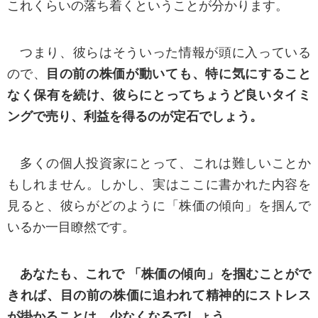
これくらいの落ち着くということが分かります。
可能性があり、当社の個人情報の利用に関する変
更に同意できない場合には、個人情報削除の意向
つまり、彼らはそういった情報が頭に入っている
を当社に通知することとします。
ので、
目の前の株価が動いても、特に気にすること
なく保有を続け、彼らにとってちょうど良いタイミ
個人情報保護法に基づく公表事項
ングで売り、利益を得るのが定石でしょう。
■個人情報を取得する際の利用目的（法第18条第1 項、第2 項）
当社が個人情報を収集、利用する目的は以下の
多くの個人投資家にとって、これは難しいことか
とおりです。
もしれません。しかし、実はここに書かれた内容を
見ると、彼らがどのように「株価の傾向」を掴んで
商品やサービス、プレゼント、キャンペーンの案内および情報提供
商品配達やアフターサービス等の販売サービスに関する一般業務
いるか一目瞭然です。
ご意見、ご感想およびアンケート依頼
各種お問い合わせへの対応
商品やサービスに関する統計的資料の作成
サービスや商品の改善、改善のための調査、分析
当社の経営方針もしくは営業戦略の策定・改善を目的とした調査・検討
あなたも、これで 「株価の傾向」を掴むことがで
■保有個人データの利用目的等（法第24条1項第1号、第2号）
きれば、目の前の株価に追われて精神的にストレス
個人情報取扱事業者の名称： 株式会社シナジスタ
保有個人データの利用目的： 上記の「利用目的」と同じ
が掛かることは、少なくなるでしょう。