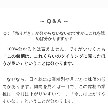
■個人情報の安全性
当社ではお客様の個人情報について紛失・破
～ Q＆A ～
壊・改ざん・漏洩等が生じないよう合理的な管理
体制のもと保管し、安全性の確保に努めておりま
Q：「売りどき」が分からないないのですが…これを読
すが、以下の事由による紛失・破壊・改ざん・漏
めば分かりますか？
洩等に関しては当社では責任を負いかねますので
100%分かるとは言えません。ですが少なくとも
ご注意ください。
「この銘柄は、これくらいのタイミングに売ったほ
うが良い」ということは分かります。
インターネット上にお客様自身が個人情報を開示した場合
弊社以外のWebサイトにて個人情報を開示された場合
お客様が利用する端末から個人情報が漏えいした場合
各種サービスの申込みフォームにてメールアドレスを間違われた場合
※登録されたアドレスへ確認のため申込み情報
なぜなら、日本株には業種別や月ごとに株価の傾
を自動返信している関係上、間違われたアドレス
向があります。傾向を見れば一目で、この銘柄の業
へも申込み情報が自動配信されます。
種は「今月は下がりやすいな…」「今月は上がりや
すいな…」ということが分かります。