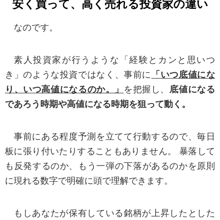
安く買って、高く売れる投資家の違い
個人情報保護法に基づく公表事項
なのです。
■個人情報を取得する際の利用目的（法第18条第1 項、第2 項）
当社が個人情報を収集、利用する目的は以下の
素人投資家が行うような「経験とカンと思いつ
とおりです。
き」のような投資ではなく、事前に
「いつ底値にな
り、いつ高値になるのか。」
を把握し、
底値になる
商品やサービス、プレゼント、キャンペーンの案内および情報提供
であろう時期や高値になる時期を狙って動く。
商品配達やアフターサービス等の販売サービスに関する一般業務
ご意見、ご感想およびアンケート依頼
各種お問い合わせへの対応
商品やサービスに関する統計的資料の作成
サービスや商品の改善、改善のための調査、分析
事前にある程度予測を立てて行動するので、毎日
当社の経営方針もしくは営業戦略の策定・改善を目的とした調査・検討
板に張り付いたりすることもありません。 暴落して
■保有個人データの利用目的等（法第24条1項第1号、第2号）
個人情報取扱事業者の名称： 株式会社シナジスタ
も反発するのか、もう一弾の下落があるのかを原則
保有個人データの利用目的： 上記の「利用目的」と同じ
に現れる数字で明確に頭で理解できます。
■保有個人データの開示等の求めに応じる手続（法第24条第1 項第3 号、法第29条）
下記のお客様相談窓口宛にご照会ください
もしあなたが保有している銘柄が上昇したとした