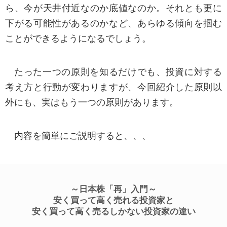
所定の手続・手数料等をご説明のうえ、開示等
ら、今が天井付近なのか底値なのか。それとも更に
申出書式を郵送にてお送りいたします（当社定の
下がる可能性があるのかなど、あらゆる傾向を掴む
手続等に則さないお求めには応じかねます）
ことができるようになるでしょう。
※電話・メール等での開示をご希望の場合には、
ご本人様確認のうえ、ご登録いただいている電話
たった一つの原則を知るだけでも、投資に対する
番号、メールアドレスへのご連絡にて対応いたし
考え方と行動が変わりますが、今回紹介した原則以
ます。
外にも、実はもう一つの原則があります。
株式会社シナジスタお客様専用窓口 06-6809-
内容を簡単にご説明すると、、、
1185
■個人情報の取扱いに関する苦情の申出先等 (法第24条第1 項第4 号、施行令第5 条、法第31条)
個人情報の取扱いに関するお客様相談窓口（ご
～日本株「再」入門～
安く買って高く売れる投資家と
苦情の申出を含みます）
安く買って高く売るしかない投資家の違い