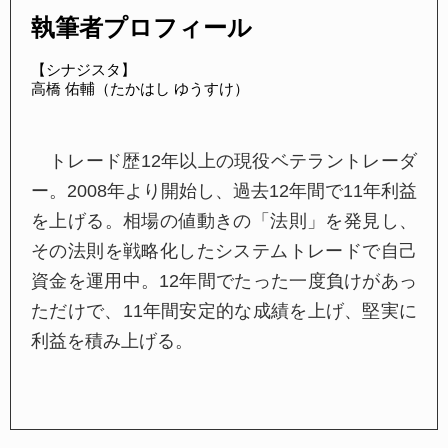
執筆者プロフィール
■個人情報の収集と取り扱い
当社では、有料または無料の当社サービスをご
【シナジスタ】
利用いただく際に、お客様の氏名、生年月日、メ
高橋 佑輔（たかはし ゆうすけ）
ールアドレス等の個人情報を収集させていただく
場合がありますが、本人の同意を得た場合と法令
トレード歴12年以上の現役ベテラントレーダ
により例外とされる場合を除き、以下の「利用目
ー。2008年より開始し、過去12年間で11年利益
的」の範囲内でのみ取り扱います。
を上げる。相場の値動きの「法則」を発見し、
その法則を戦略化したシステムトレードで自己
■個人情報の利用目的
資金を運用中。12年間でたった一度負けがあっ
当社が個人情報を収集、利用する目的は以下の
ただけで、11年間安定的な成績を上げ、堅実に
とおりです。
利益を積み上げる。
商品やサービス、プレゼント、キャンペーンの案内および情報提供
商品配達やアフターサービス等の販売サービスに関する一般業務
ご意見、ご感想およびアンケート依頼
各種お問い合わせへの対応
商品やサービスに関する統計的資料の作成
サービスや商品の改善、開発のための調査、分析
当社の経営方針もしくは営業戦略の策定・改善を目的とした調査・検討