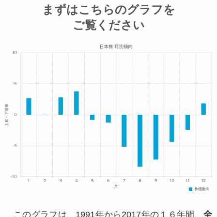
まずはこちらのグラフを
体制のもと保管し、安全性の確保に努めておりま
ご覧ください
すが、以下の事由による紛失・破壊・改ざん・漏
洩等に関しては当社では責任を負いかねますので
ご注意ください。
インターネット上にお客様自身が個人情報を開示した場合
弊社以外のWebサイトにて個人情報を開示された場合
お客様が利用する端末から個人情報が漏えいした場合
各種サービスの申込みフォームにてメールアドレスを間違われた場合
※登録されたアドレスへ確認のため申込み情報
を自動返信している関係上、間違われたアドレス
へも申込み情報が自動配信されます。
また当社のWebサイトは、外部のサイトへのリ
ンクを含んでおりますが、リンク先のサイトにお
ける個人情報保護や、サイトの内容に関して責任
このグラフは、1991年から2017年の１６年間、
全
を負いかねます。