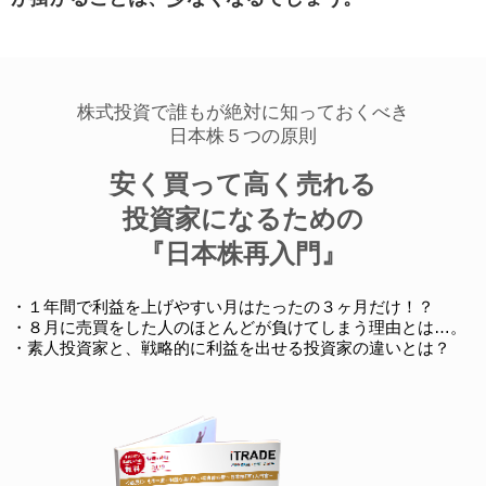
■保有個人データの開示等の求めに応じる手続（法第24条第1 項第3 号、法第29条）
下記のお客様相談窓口宛にご照会ください
株式投資で誰もが絶対に知っておくべき
所定の手続・手数料等をご説明のうえ、開示等
日本株５つの原則
申出書式を郵送にてお送りいたします（当社定の
安く買って高く売れる
手続等に則さないお求めには応じかねます）
※電話・メール等での開示をご希望の場合には、
投資家になるための
ご本人様確認のうえ、ご登録いただいている電話
『日本株再入門』
番号、メールアドレスへのご連絡にて対応いたし
・１年間で利益を上げやすい月はたったの３ヶ月だけ！？
ます。
・８月に売買をした人のほとんどが負けてしまう理由とは…。
・素人投資家と、戦略的に利益を出せる投資家の違いとは？
株式会社シナジスタお客様専用窓口 06-6809-
1185
■個人情報の取扱いに関する苦情の申出先等 (法第24条第1 項第4 号、施行令第5 条、法第31条)