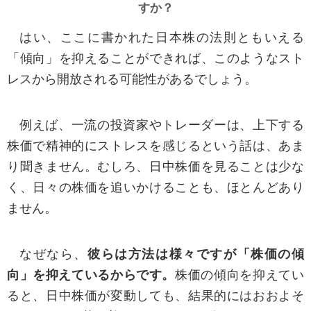
すか？
り、 Cookie の送受信に関する設定・削除を行う
ことで、Cookie の使用からオプトアウトすること
はい、ここに書かれた日本株の法則ともいえる
ができます。
「傾向」を抑えることができれば、このようなスト
（Google による Cookie の使用からオプトアウト
レスから開放される可能性があるでしょう。
について http://www.google.co.jp/policies/privacy/a
ds/）
例えば、一流の投資家やトレーダーは、上下する
株価で精神的にストレスを感じるという話は、あま
■プライバシーポリシーの変更
り聞きません。むしろ、日中株価を見ることは少な
プライバシーポリシーの内容はお客様に通知す
く、日々の株価を追いかけることも、ほとんどあり
ることなく変更されることがあります。変更後の
ません。
プライバシーポリシーについては本Webサイトに
掲載した時から効力が生じるものとします。
なぜなら、
彼らは方法は様々ですが「株価の傾
向」を抑えているからです。
株価の傾向を抑えてい
またプライバシーポリシーの変更は、変更前に
ると、日中株価が変動しても、結果的にはおおよそ
お客様が提供した個人情報の利用に影響を及ぼす