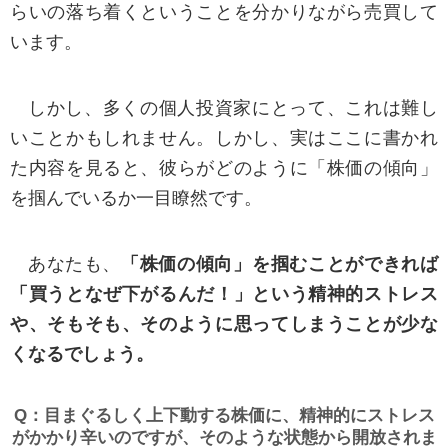
らいの落ち着くということを分かりながら売買して
受け取り拒否や、受け取った際に警告を表示させ
います。
ることができますが、当社のWebサイトのサービ
スには、クッキーなしでは内容に制限が発生した
しかし、多くの個人投資家にとって、これは難し
り利用できないこともあります。
いことかもしれません。しかし、実はここに書かれ
た内容を見ると、彼らがどのように「株価の傾向」
■行動ターゲティング広告について
本サイトでは、訪れたユーザーの Cookie を自
を掴んでいるか一目瞭然です。
動的に取得し、Google を含む第三者配信事業者に
よる行動ターゲティングとよばれる広告配信によ
あなたも、
「株価の傾向」を掴むことができれば
って、ウェブ全体から本サイトにアクセスしたこ
「買うとなぜ下がるんだ！」という精神的ストレス
とのあるユーザーを見つけ出し、広告を配信して
や、そもそも、そのように思ってしまうことが少な
おります。
くなるでしょう。
Cookie の取得を拒否・削除したい場合には、お
Q：目まぐるしく上下動する株価に、精神的にストレス
使いのブラウザの「ヘルプ」メニューをご覧にな
がかかり辛いのですが、そのような状態から開放されま